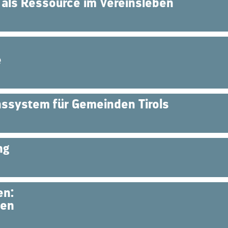
 als Ressource im Vereinsleben
e
nssystem für Gemeinden Tirols
ng
en:
ten