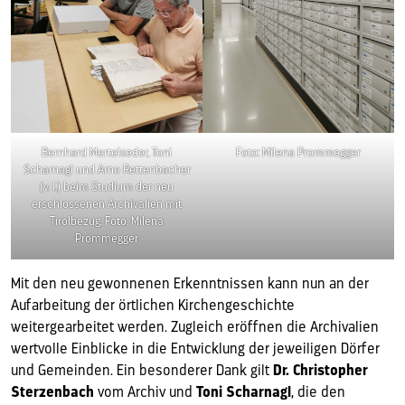
Bernhard Mertelseder, Toni
Foto: Milena Prommegger
Scharnagl und Arno Rettenbacher
(v. l.) beim Studium der neu
erschlossenen Archivalien mit
Tirolbezug. Foto: Milena
Prommegger
Mit den neu gewonnenen Erkenntnissen kann nun an der
Aufarbeitung der örtlichen Kirchengeschichte
weitergearbeitet werden. Zugleich eröffnen die Archivalien
wertvolle Einblicke in die Entwicklung der jeweiligen Dörfer
und Gemeinden. Ein besonderer Dank gilt
Dr. Christopher
Sterzenbach
vom Archiv und
Toni Scharnagl
, die den