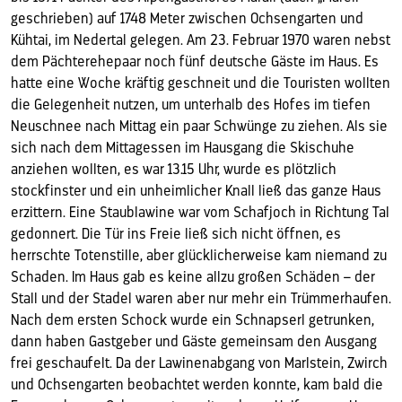
geschrieben) auf 1748 Meter zwischen Ochsengarten und
Kühtai, im Nedertal gelegen. Am 23. Februar 1970 waren nebst
dem Pächterehepaar noch fünf deutsche Gäste im Haus. Es
hatte eine Woche kräftig geschneit und die Touristen wollten
die Gelegenheit nutzen, um unterhalb des Hofes im tiefen
Neuschnee nach Mittag ein paar Schwünge zu ziehen. Als sie
sich nach dem Mittagessen im Hausgang die Skischuhe
anziehen wollten, es war 13.15 Uhr, wurde es plötzlich
stockfinster und ein unheimlicher Knall ließ das ganze Haus
erzittern. Eine Staublawine war vom Schafjoch in Richtung Tal
gedonnert. Die Tür ins Freie ließ sich nicht öffnen, es
herrschte Totenstille, aber glücklicherweise kam niemand zu
Schaden. Im Haus gab es keine allzu großen Schäden – der
Stall und der Stadel waren aber nur mehr ein Trümmerhaufen.
Nach dem ersten Schock wurde ein Schnapserl getrunken,
dann haben Gastgeber und Gäste gemeinsam den Ausgang
frei geschaufelt. Da der Lawinenabgang von Marlstein, Zwirch
und Ochsengarten beobachtet werden konnte, kam bald die