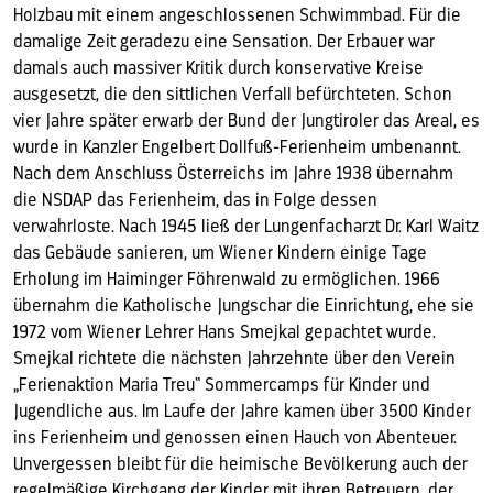
Holzbau mit einem angeschlossenen Schwimmbad. Für die
damalige Zeit geradezu eine Sensation. Der Erbauer war
damals auch massiver Kritik durch konservative Kreise
ausgesetzt, die den sittlichen Verfall befürchteten. Schon
vier Jahre später erwarb der Bund der Jungtiroler das Areal, es
wurde in Kanzler Engelbert Dollfuß-Ferienheim umbenannt.
Nach dem Anschluss Österreichs im Jahre 1938 übernahm
die NSDAP das Ferienheim, das in Folge dessen
verwahrloste. Nach 1945 ließ der Lungenfacharzt Dr. Karl Waitz
das Gebäude sanieren, um Wiener Kindern einige Tage
Erholung im Haiminger Föhrenwald zu ermöglichen. 1966
übernahm die Katholische Jungschar die Einrichtung, ehe sie
1972 vom Wiener Lehrer Hans Smejkal gepachtet wurde.
Smejkal richtete die nächsten Jahrzehnte über den Verein
„Ferienaktion Maria Treu“ Sommercamps für Kinder und
Jugendliche aus. Im Laufe der Jahre kamen über 3500 Kinder
ins Ferienheim und genossen einen Hauch von Abenteuer.
Unvergessen bleibt für die heimische Bevölkerung auch der
regelmäßige Kirchgang der Kinder mit ihren Betreuern, der