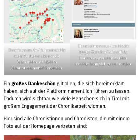
Chronistinnen aus dem Bezirk
Chronisten im Bezirk Landeck: Die
Reutte: Wer ebenfalls auf der
roten Punkte markieren die
Homepage genannt werden
Gemeinden mit aktiven
möchte, kann sich gerne melden.
Chronistinnen und Chronisten.
Ein
großes Dankeschön
gilt allen, die sich bereit erklärt
haben, sich auf der Plattform namentlich führen zu lassen.
Dadurch wird sichtbar, wie viele Menschen sich in Tirol mit
großem Engagement der Chronikarbeit widmen.
Hier sind alle Chronistinnen und Chronisten, die mit einem
Foto auf der Homepage vertreten sind: